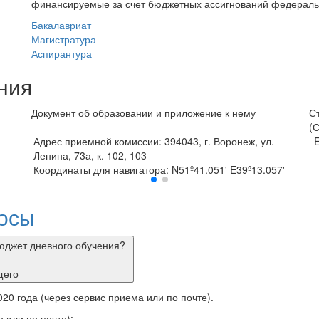
финансируемые за счет бюджетных ассигнований федераль
Бакалавриат
Магистратура
Аспирантура
ния
Документ об образовании и приложение к нему
С
(
E-mail: info@vivt.ru
п
'
с
осы
бюджет дневного обучения?
щего
20 года (через сервис приема или по почте).
 или по почте):