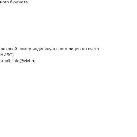
ного бюджета.
траховой номер индивидуального лицевого счета
СНИЛС)
Часы работы:
онедельник – пятница с 9:00 до 17:00
уббота с 10:00 до 14:00