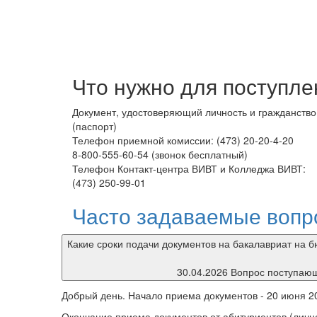
Что нужно для поступле
Документ, удостоверяющий личность и гражданство
(паспорт)
-20
Адрес приемной комиссии: 394043, г. Воронеж, ул.
Ленина, 73а, к. 102, 103
 ВИВТ:
Координаты для навигатора: N51º41.051' E39º13.057
Часто задаваемые вопр
Какие сроки подачи документов на бакалавриат на 
30.04.2026 Вопрос поступаю
Добрый день. Начало приема документов - 20 июня 20
Окончание приема документов от абитуриентов (лично