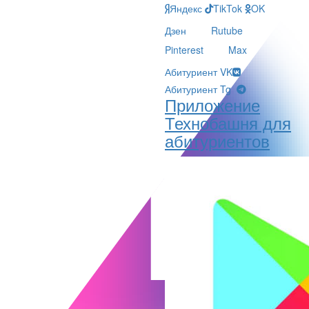
Яндекс
TikTok
OK
Дзен
Rutube
Pinterest
Max
Абитуриент VK
Абитуриент Tg
Приложение
Технобашня для
абитуриентов