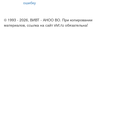
ошибку
info@vivt.ru
support@vivt.ru
© 1993 - 2026, ВИВТ - АНОО ВО. При копировании
материалов, ссылка на сайт vivt.ru обязательна!
Политика в
отношении обработки персональных данных в ВИВТ – АНОО
ВО