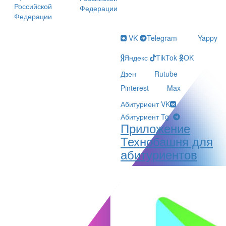
Российской
Федерации
Федерации
VK
Telegram
Yappy
Яндекс
TikTok
OK
Дзен
Rutube
Pinterest
Max
Абитуриент VK
Абитуриент Tg
Приложение
Технобашня для
абитуриентов