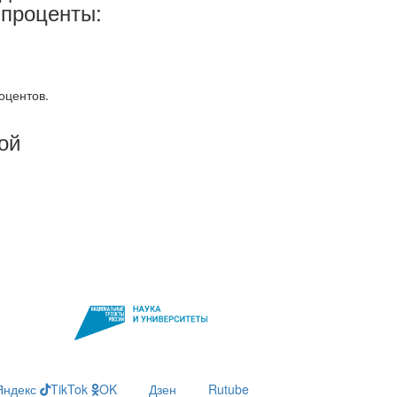
 проценты:
оцентов.
ой
Яндекс
TikTok
OK
Дзен
Rutube