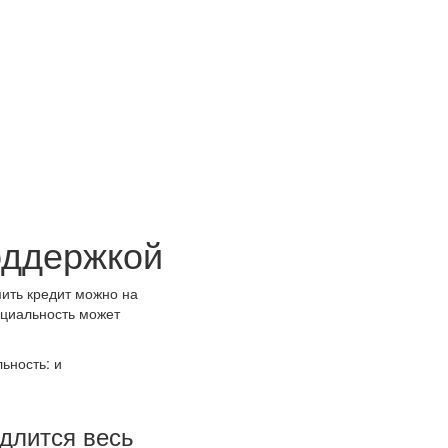
оддержкой
мить кредит можно на
ециальность может
ьность: и
 длится весь