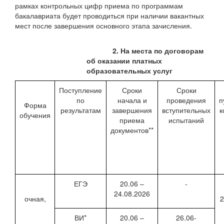
рамках контрольных цифр приема по программам
бакалавриата будет проводиться при наличии вакантных
мест после завершения основного этапа зачисления.
2. На места по договорам
об оказании платных
образовательных услуг
Поступление
Сроки
Сроки
по
начала и
проведения
п
Форма
результатам
завершения
вступительных
к
обучения
приема
испытаний
документов**
ЕГЭ
20.06 –
-
24.08.2026
очная,
2
ВИ*
20.06 –
26.06-