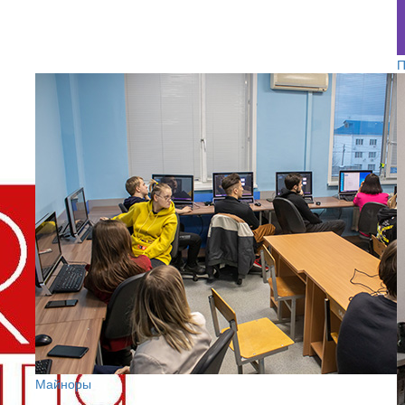
П
Майноры