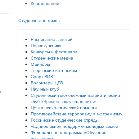
Конференции
Студенческая жизнь
Расписание занятий
Первокурснику
Конкурсы и фестивали
Студенческие медиа
Майноры
Творческие интенсивы
Спорт ВИВТ
Волонтеры ЦГВ
Научный клуб
я
Студенческий молодёжный патриотический
клуб «Времён связующая нить»
Центр психологической помощи
Противодействие терроризму и экстремизму
Российские cтуденческие отряды
«Единое окно» поддержки молодых семей
Федеральная программа «Обучение
служением»