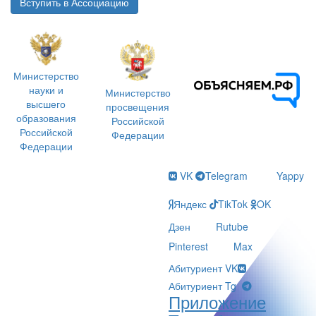
Вступить в Ассоциацию
Министерство
науки и
Министерство
высшего
просвещения
образования
Российской
Российской
Федерации
Федерации
VK
Telegram
Yappy
Яндекс
TikTok
OK
Дзен
Rutube
Pinterest
Max
Абитуриент VK
Абитуриент Tg
Приложение