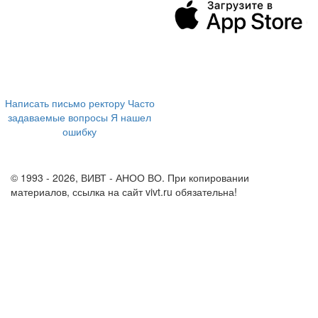
394043, г. Воронеж
ул. Ленина, 73а
+7 (473) 202-04-20
8 800 555-60-54
Написать письмо ректору
Часто
задаваемые вопросы
Я нашел
ошибку
info@vivt.ru
support@vivt.ru
© 1993 - 2026, ВИВТ - АНОО ВО. При копировании
материалов, ссылка на сайт vivt.ru обязательна!
Политика в
отношении обработки персональных данных в ВИВТ – АНОО
ВО