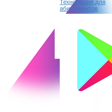
Технобашня для
абитуриентов