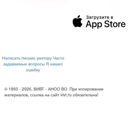
394043, г. Воронеж
ул. Ленина, 73а
+7 (473) 202-04-20
8 800 555-60-54
Написать письмо ректору
Часто
задаваемые вопросы
Я нашел
ошибку
info@vivt.ru
support@vivt.ru
© 1993 - 2026, ВИВТ - АНОО ВО. При копировании
материалов, ссылка на сайт vivt.ru обязательна!
Политика в
отношении обработки персональных данных в ВИВТ – АНОО
ВО