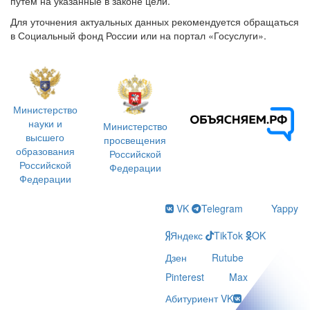
путём на указанные в законе цели.
Для уточнения актуальных данных рекомендуется обращаться
в Социальный фонд России или на портал «Госуслуги».
Министерство
науки и
Министерство
высшего
просвещения
образования
Российской
Российской
Федерации
Федерации
VK
Telegram
Yappy
Яндекс
TikTok
OK
Дзен
Rutube
Pinterest
Max
Абитуриент VK