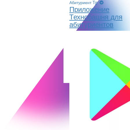
Абитуриент Tg
Приложение
Технобашня для
абитуриентов