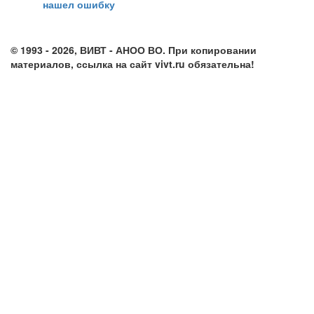
нашел ошибку
info@vivt.ru
support@vivt.ru
© 1993 - 2026, ВИВТ - АНОО ВО. При копировании
материалов, ссылка на сайт vivt.ru обязательна!
Политика
в отношении обработки персональных данных в ВИВТ –
АНОО ВО