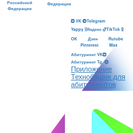
Российской
Федерации
Федерации
VK
Telegram
Yappy
Яндекс
TikTok
OK
Дзен
Rutube
Pinterest
Max
Абитуриент VK
Абитуриент Tg
Приложение
Технобашня для
абитуриентов