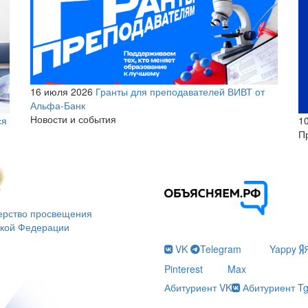
16 июля 2026
Гранты для преподавателей ВИВТ от
Альфа-Банк
Новости и события
1
ся
П
ерство просвещения
ской Федерации
VK
Telegram
Yappy
Pinterest
Max
Абитуриент VK
Абитуриент T