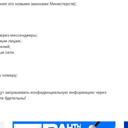
сняя это новыми законами Министерств);
через мессенджеры;
мым лицам;
телей;
ые сети.
у номеру;
удут запрашивать конфиденциальную информацию через
те бдительны!