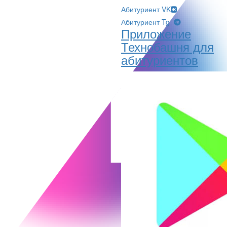
Абитуриент VK
Абитуриент Tg
Приложение
Технобашня для
абитуриентов