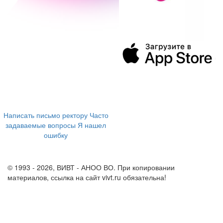
394043, г. Воронеж
ул. Ленина, 73а
+7 (473) 202-04-20
8 800 555-60-54
Написать письмо ректору
Часто
задаваемые вопросы
Я нашел
ошибку
info@vivt.ru
support@vivt.ru
© 1993 - 2026, ВИВТ - АНОО ВО. При копировании
материалов, ссылка на сайт vivt.ru обязательна!
Политика в
отношении обработки персональных данных в ВИВТ – АНОО
ВО